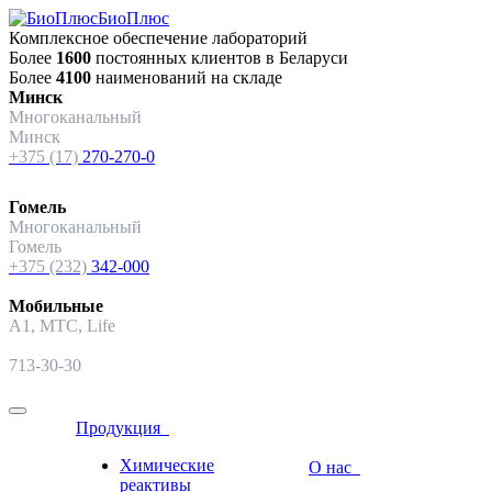
БиоПлюс
Комплексное обеспечение лабораторий
Более
1600
постоянных клиентов в Беларуси
Более
4100
наименований на складе
Минск
Многоканальный
Минск
+375 (17)
270-270-0
Гомель
Многоканальный
Гомель
+375 (232)
342-000
Мобильные
A1, МТС, Life
713-30-30
Продукция
Химические
О нас
реактивы