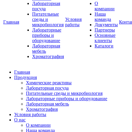
Лабораторная
О
посуда
компании
Питательные
Наша
среды и
Условия
команда
Главная
Конта
микробиология
работы
Документы
Лабораторные
Партнеры
приборы и
Основные
оборудование
клиенты
Лабораторная
Каталоги
мебель
Хроматография
Главная
Продукция
Химические реактивы
Лабораторная посуда
Питательные среды и микробиология
Лабораторные приборы и оборудование
Лабораторная мебель
Хроматография
Условия работы
О нас
О компании
Наша команда