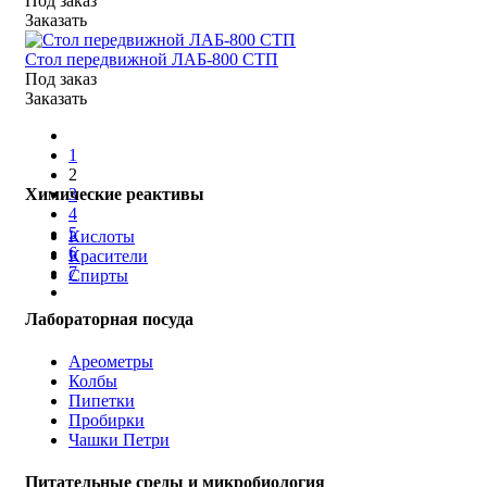
Под заказ
Заказать
Стол передвижной ЛАБ-800 СТП
Под заказ
Заказать
1
2
3
Химические реактивы
4
5
Кислоты
6
Красители
7
Спирты
Лабораторная посуда
Ареометры
Колбы
Пипетки
Пробирки
Чашки Петри
Питательные среды и микробиология