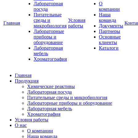
Лабораторная
О
посуда
компании
Питательные
Наша
среды и
Условия
команда
Главная
Конта
микробиология
работы
Документы
Лабораторные
Партнеры
приборы и
Основные
оборудование
клиенты
Лабораторная
Каталоги
мебель
Хроматография
Главная
Продукция
Химические реактивы
Лабораторная посуда
Питательные среды и микробиология
Лабораторные приборы и оборудование
Лабораторная мебель
Хроматография
Условия работы
О нас
О компании
Наша команда