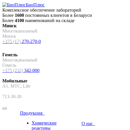
БиоПлюс
Комплексное обеспечение лабораторий
Более
1600
постоянных клиентов в Беларуси
Более
4100
наименований на складе
Минск
Многоканальный
Минск
+375 (17)
270-270-0
Гомель
Многоканальный
Гомель
+375 (232)
342-000
Мобильные
A1, МТС, Life
713-30-30
Продукция
Химические
О нас
реактивы